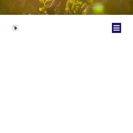
SÜRGÜ
BÖĞÜRTLEN
BAHÇESI
#Spices